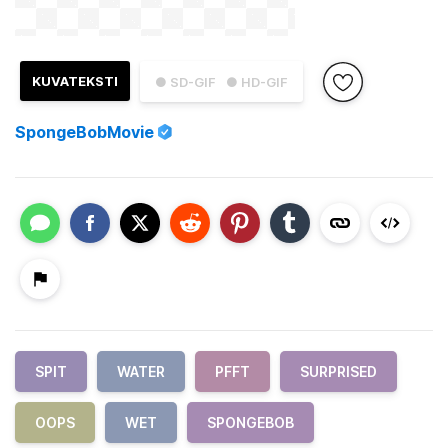
KUVATEKSTI
● SD-GIF
● HD-GIF
SpongeBobMovie
SPIT
WATER
PFFT
SURPRISED
OOPS
WET
SPONGEBOB