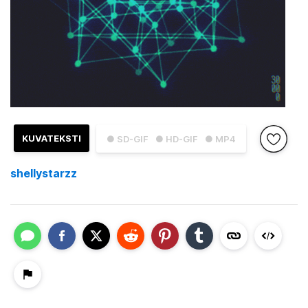
KUVATEKSTI
● SD-GIF
● HD-GIF
● MP4
shellystarzz