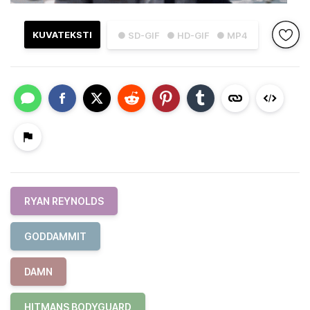
KUVATEKSTI
● SD-GIF
● HD-GIF
● MP4
RYAN REYNOLDS
GODDAMMIT
DAMN
HITMANS BODYGUARD