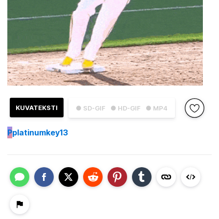
KUVATEKSTI
● SD-GIF
● HD-GIF
● MP4
P
platinumkey13