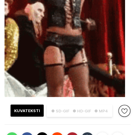
KUVATEKSTI
● SD-GIF
● HD-GIF
● MP4