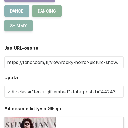
DANCE
DANCING
SHIMMY
Jaa URL-osoite
Upota
Aiheeseen liittyviä GIFejä