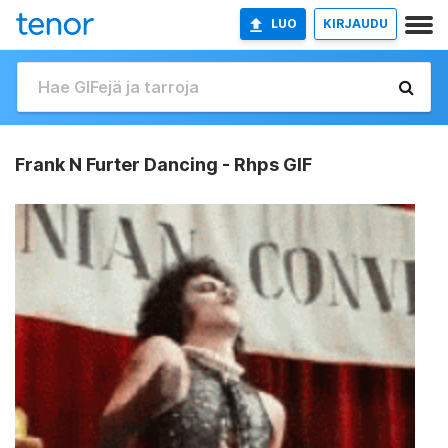
LUO
KIRJAUDU
Frank N Furter Dancing - Rhps GIF