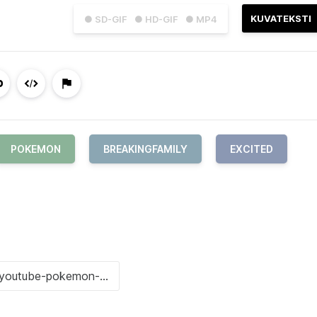
KUVATEKSTI
● SD-GIF
● HD-GIF
● MP4
POKEMON
BREAKINGFAMILY
EXCITED