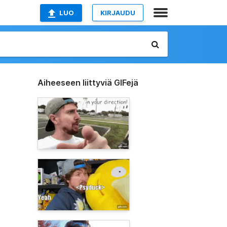
LUO
KIRJAUDU
Aiheeseen liittyviä GIFejä