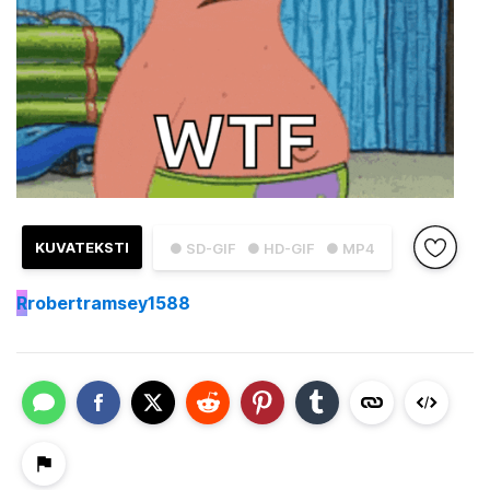
KUVATEKSTI
● SD-GIF
● HD-GIF
● MP4
R
robertramsey1588