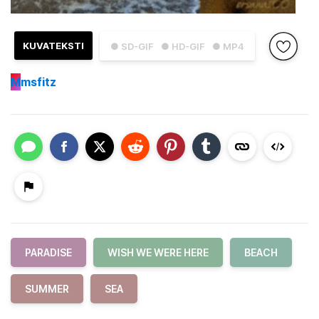
KUVATEKSTI
● SD-GIF
● HD-GIF
● MP4
M
msfitz
PARADISE
WISH WE WERE HERE
BEACH
SUMMER
SEA