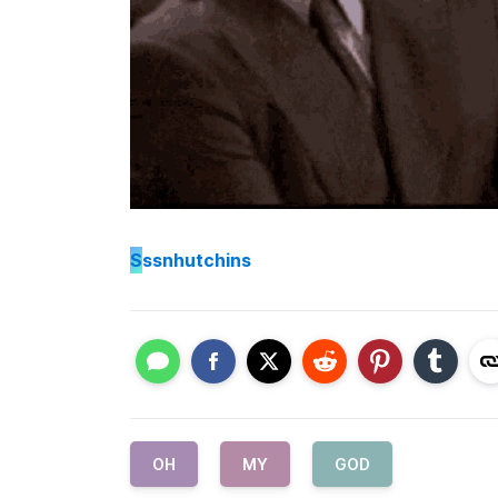
S
ssnhutchins
OH
MY
GOD