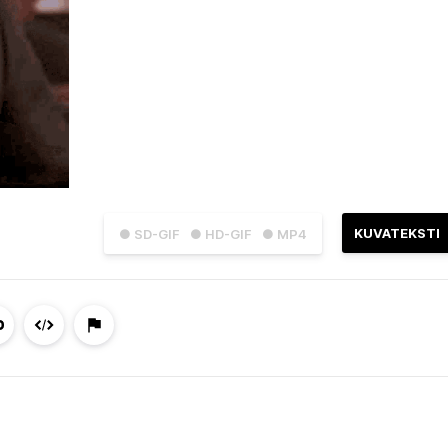
KUVATEKSTI
● SD-GIF
● HD-GIF
● MP4