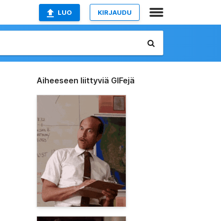
LUO
KIRJAUDU
Aiheeseen liittyviä GIFejä