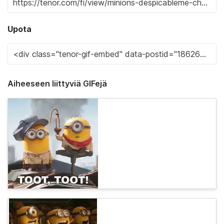
Upota
Aiheeseen liittyviä GIFejä