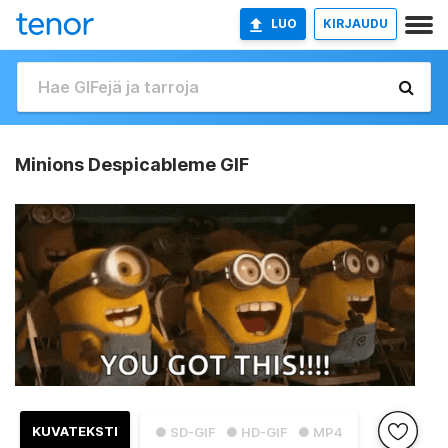
LUO
KIRJAUDU
Minions Despicableme GIF
KUVATEKSTI
● SD-GIF
● HD-GIF
● MP4