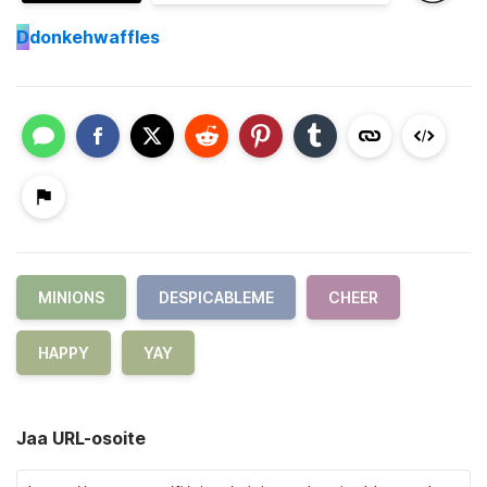
D
donkehwaffles
MINIONS
DESPICABLEME
CHEER
HAPPY
YAY
Jaa URL-osoite