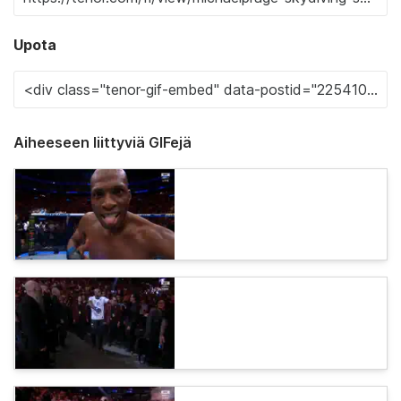
Upota
Aiheeseen liittyviä GIFejä