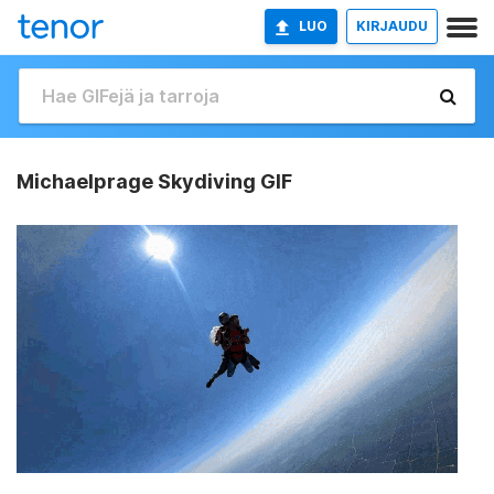
LUO
KIRJAUDU
Michaelprage Skydiving GIF