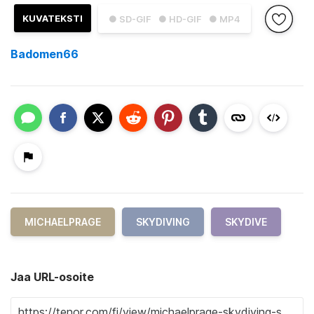
KUVATEKSTI
● SD-GIF
● HD-GIF
● MP4
Badomen66
MICHAELPRAGE
SKYDIVING
SKYDIVE
Jaa URL-osoite