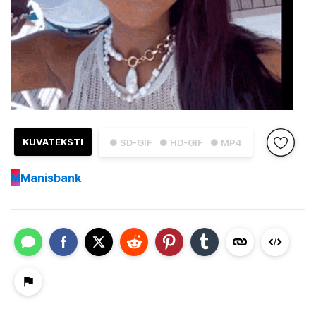
KUVATEKSTI
● SD-GIF
● HD-GIF
● MP4
M
Manisbank