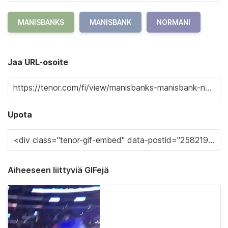
MANISBANKS
MANISBANK
NORMANI
Jaa URL-osoite
Upota
Aiheeseen liittyviä GIFejä