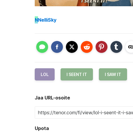
N
NelliSky
LOL
I SEENT IT
I SAW IT
Jaa URL-osoite
Upota