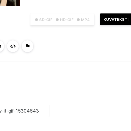
KUVATEKSTI
● SD-GIF
● HD-GIF
● MP4