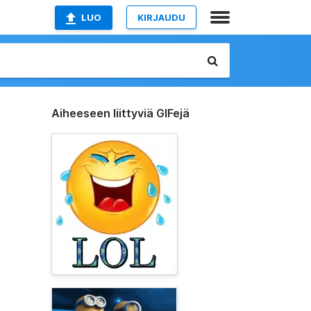
LUO
KIRJAUDU
Aiheeseen liittyviä GIFejä