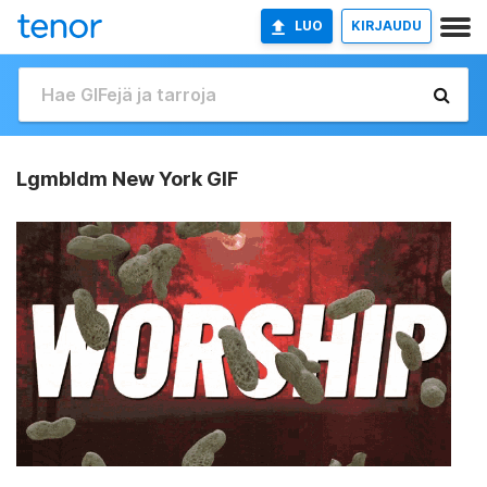
LUO
KIRJAUDU
Lgmbldm New York GIF