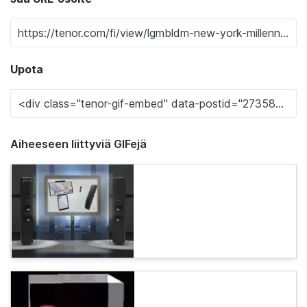
Upota
Aiheeseen liittyviä GIFejä