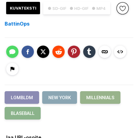
KUVATEKSTI
● SD-GIF
● HD-GIF
● MP4
BattinOps
LGMBLDM
NEW YORK
MILLENNIALS
BLASEBALL
Jaa URL-osoite