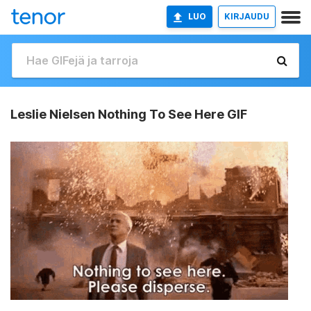
LUO
KIRJAUDU
Leslie Nielsen Nothing To See Here GIF