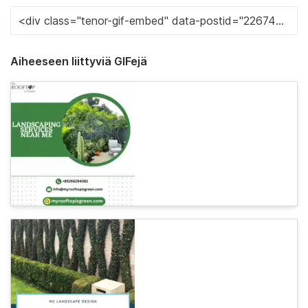
Aiheeseen liittyviä GIFejä