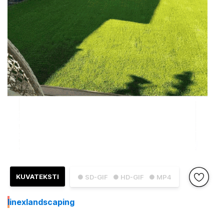
KUVATEKSTI
● SD-GIF
● HD-GIF
● MP4
I
inexlandscaping