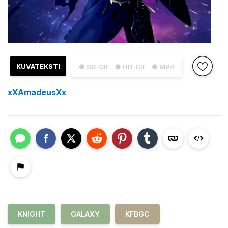
KUVATEKSTI
● SD-GIF
● HD-GIF
● MP4
xXAmadeusXx
KNIGHT
GALAXY
KFBGC