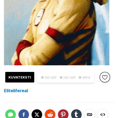
KUVATEKSTI
● SD-GIF
● HD-GIF
● MP4
Elitelifereal