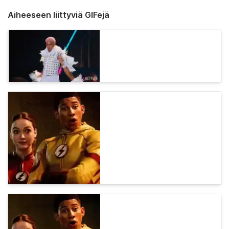
Aiheeseen liittyviä GIFejä