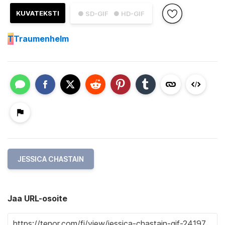
KUVATEKSTI
● SD-GIF
● HD-GIF
T
Traumenhelm
JESSICA CHASTAIN
Jaa URL-osoite