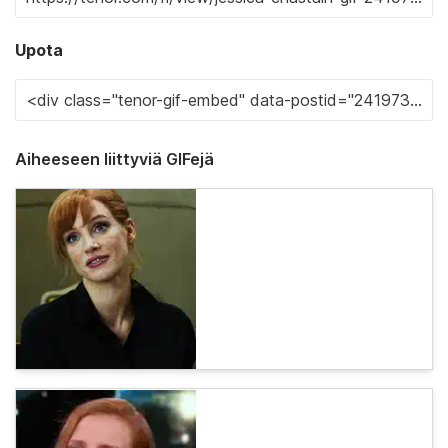
Upota
Aiheeseen liittyviä GIFejä