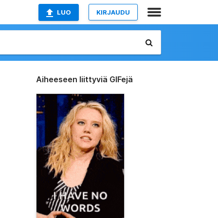
LUO
KIRJAUDU
Aiheeseen liittyviä GIFejä