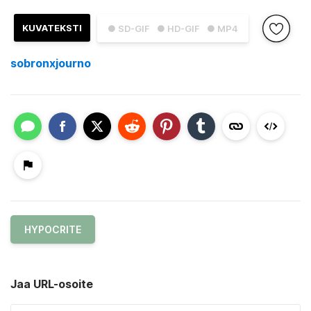
KUVATEKSTI
● SD-GIF
● HD-GIF
● MP4
sobronxjourno
HYPOCRITE
Jaa URL-osoite