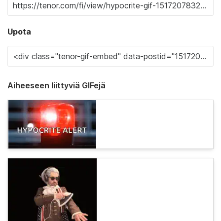
Upota
Aiheeseen liittyviä GIFejä