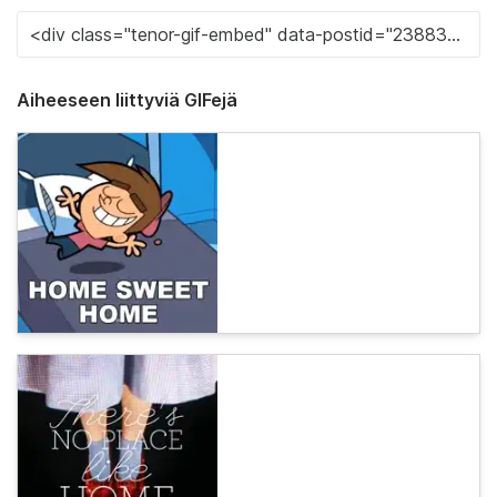
Aiheeseen liittyviä GIFejä