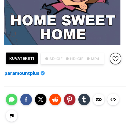
KUVATEKSTI
● SD-GIF
● HD-GIF
● MP4
paramountplus