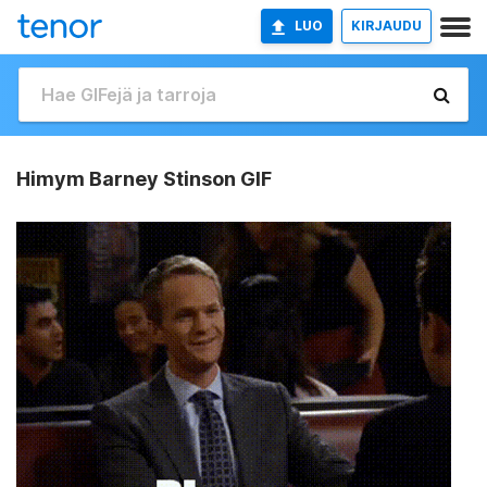
LUO
KIRJAUDU
Himym Barney Stinson GIF