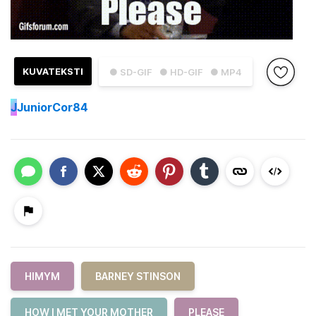
KUVATEKSTI
● SD-GIF
● HD-GIF
● MP4
J
JuniorCor84
HIMYM
BARNEY STINSON
HOW I MET YOUR MOTHER
PLEASE