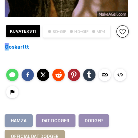
KUVATEKSTI
● SD-GIF
● HD-GIF
● MP4
O
oskarttt
HAMZA
DAT DODGER
DODGER
OFFICIAL DAT DODGER