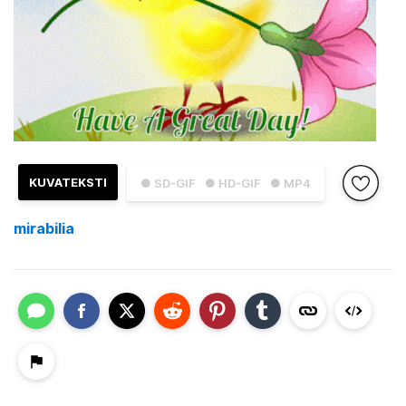
KUVATEKSTI
● SD-GIF
● HD-GIF
● MP4
mirabilia