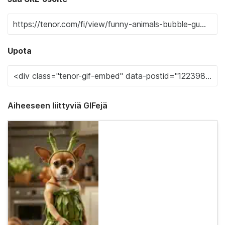
Upota
Aiheeseen liittyviä GIFejä