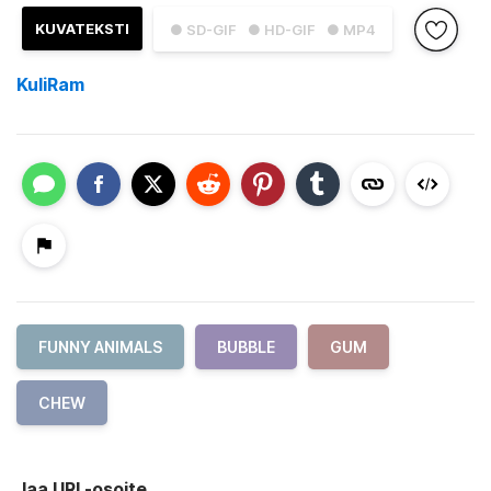
KUVATEKSTI
● SD-GIF
● HD-GIF
● MP4
KuliRam
FUNNY ANIMALS
BUBBLE
GUM
CHEW
Jaa URL-osoite