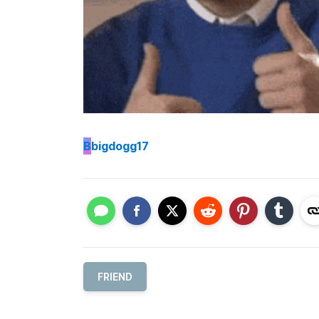
B
bigdogg17
FRIEND