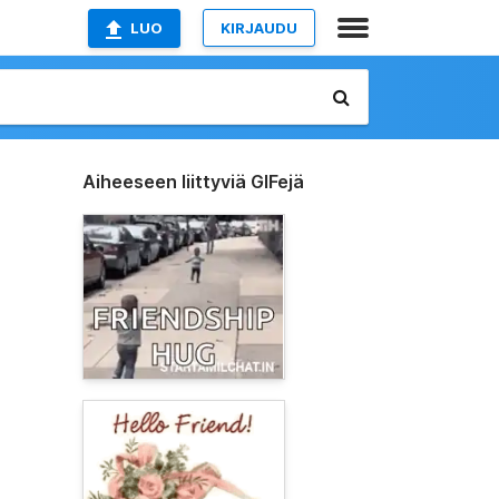
LUO
KIRJAUDU
Aiheeseen liittyviä GIFejä