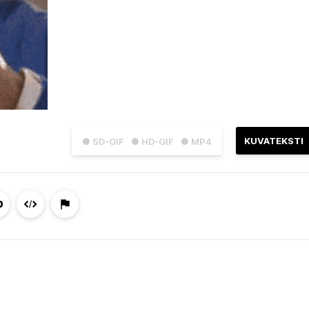
KUVATEKSTI
● SD-GIF
● HD-GIF
● MP4