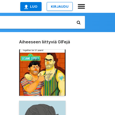
LUO
KIRJAUDU
Aiheeseen liittyviä GIFejä