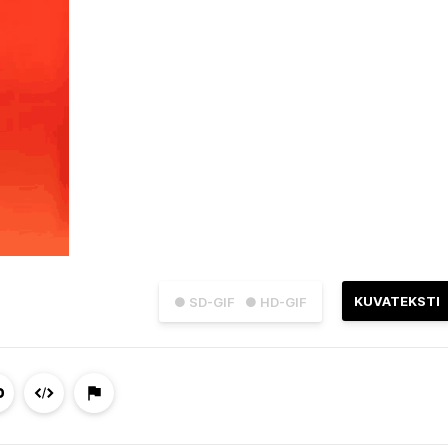
KUVATEKSTI
● SD-GIF
● HD-GIF