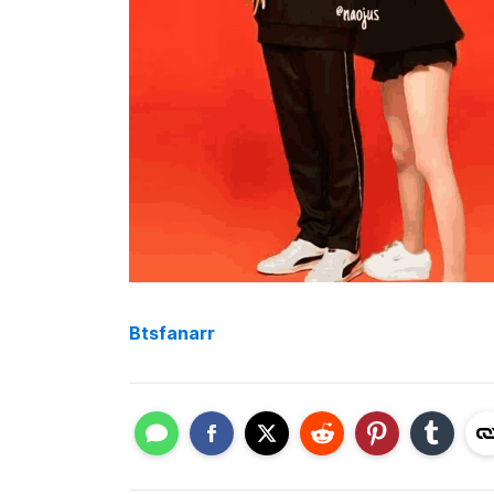
Btsfanarr