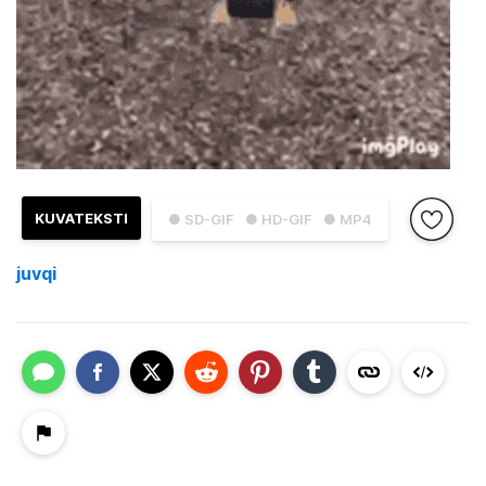
KUVATEKSTI
● SD-GIF
● HD-GIF
● MP4
juvqi