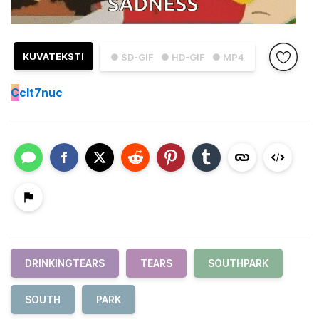
KUVATEKSTI
● SD-GIF
● HD-GIF
● MP4
C
clt7nuc
DRINKINGTEARS
TEARS
SOUTHPARK
SOUTH
PARK