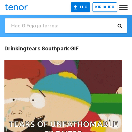
LUO
KIRJAUDU
Drinkingtears Southpark GIF