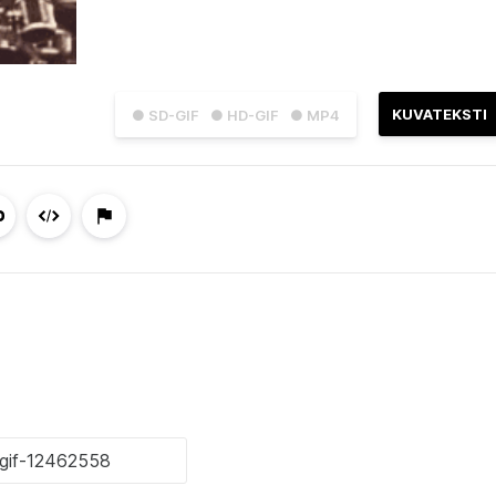
KUVATEKSTI
● SD-GIF
● HD-GIF
● MP4