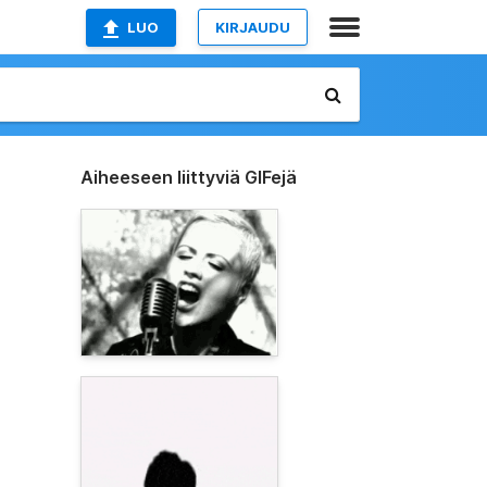
LUO
KIRJAUDU
Aiheeseen liittyviä GIFejä