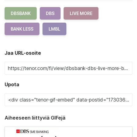
DBSBANK
DBS
LIVE MORE
BANK LESS
LMBL
Jaa URL-osoite
Upota
Aiheeseen liittyviä GIFejä