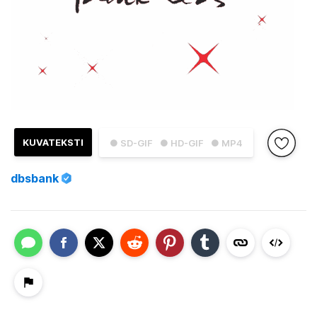
KUVATEKSTI
● SD-GIF
● HD-GIF
● MP4
dbsbank