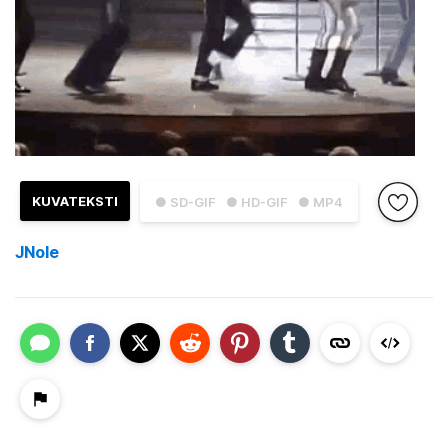
KUVATEKSTI
● SD-GIF
● HD-GIF
● MP4
JNole