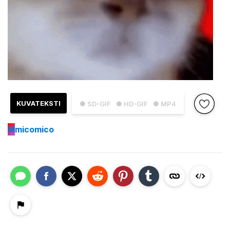
KUVATEKSTI
● SD-GIF
● HD-GIF
● MP4
M
micomico