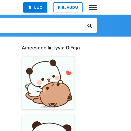
LUO
KIRJAUDU
Aiheeseen liittyviä GIFejä