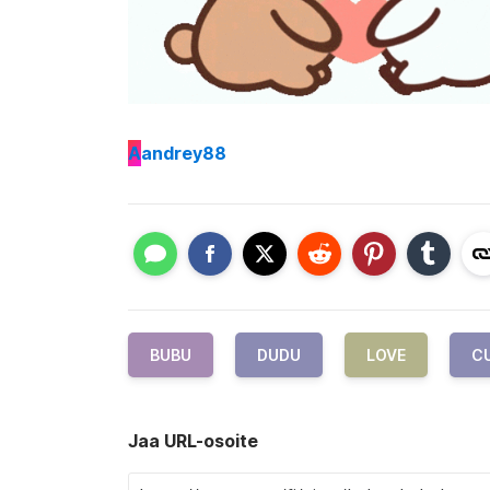
A
andrey88
BUBU
DUDU
LOVE
C
Jaa URL-osoite