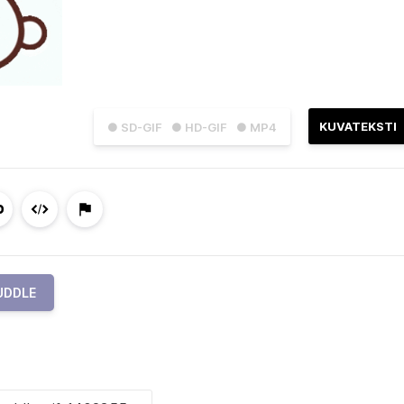
KUVATEKSTI
● SD-GIF
● HD-GIF
● MP4
UDDLE