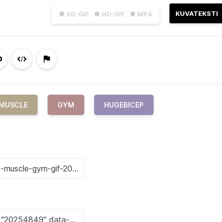
KUVATEKSTI
● SD-GIF
● HD-GIF
● MP4
MUSCLE
GYM
HUGEBICEP