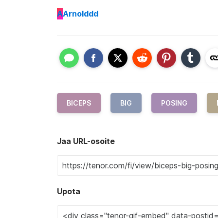
A
Arnolddd
BICEPS
BIG
POSING
Jaa URL-osoite
Upota