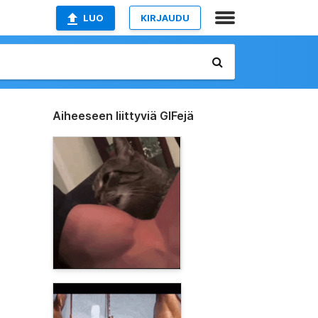
LUO
KIRJAUDU
Aiheeseen liittyviä GIFejä