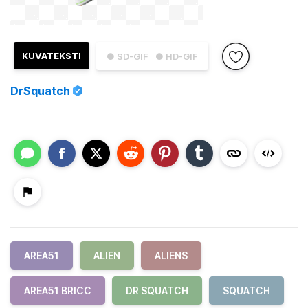
KUVATEKSTI
● SD-GIF
● HD-GIF
DrSquatch
AREA51
ALIEN
ALIENS
AREA51 BRICC
DR SQUATCH
SQUATCH