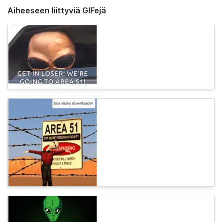
Aiheeseen liittyviä GIFejä