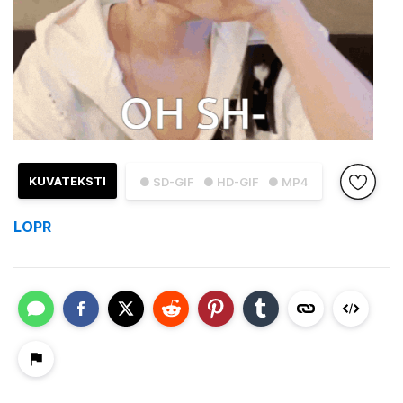
KUVATEKSTI
● SD-GIF
● HD-GIF
● MP4
LOPR