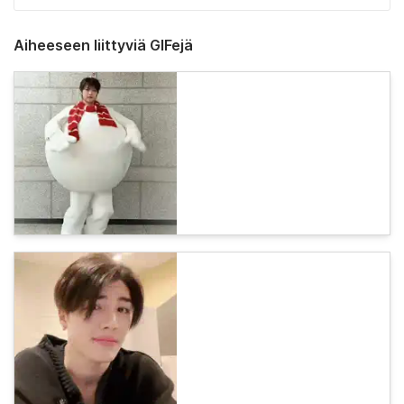
Aiheeseen liittyviä GIFejä