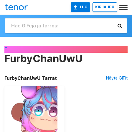
LUO
KIRJAUDU
F
FurbyChanUwU
FurbyChanUwU Tarrat
Näytä GIFit