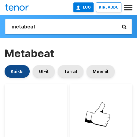
LUO
KIRJAUDU
Metabeat
Kaikki
GIFit
Tarrat
Meemit