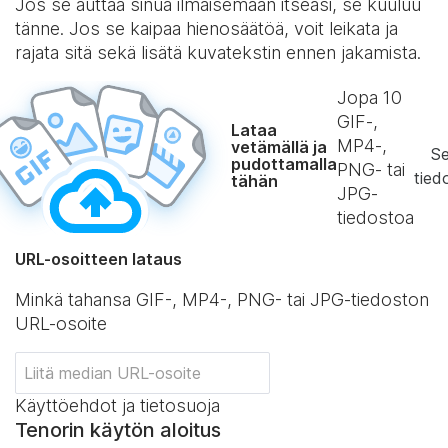
Jos se auttaa sinua ilmaisemaan itseäsi, se kuuluu
tänne. Jos se kaipaa hienosäätöä, voit leikata ja
rajata sitä sekä lisätä kuvatekstin ennen jakamista.
Jopa
10
GIF‑,
Lataa
MP4‑,
vetämällä ja
Se
pudottamalla
PNG‑ tai
tied
tähän
JPG-
tiedostoa
URL-osoitteen lataus
Minkä tahansa GIF-, MP4-, PNG- tai JPG-tiedoston
URL-osoite
Käyttöehdot ja tietosuoja
Tenorin käytön aloitus