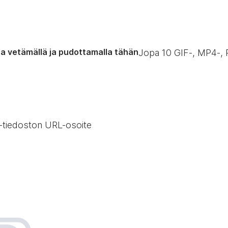
a vetämällä ja pudottamalla tähän
Jopa
10
GIF‑, MP4‑, 
-tiedoston URL-osoite