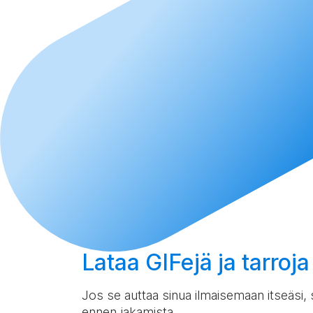
Lataa
GIFejä ja tarroja
Jos se auttaa sinua ilmaisemaan itseäsi, s
ennen jakamista.