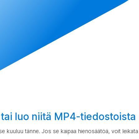
 tai
luo
niitä MP4-tiedostoista
e kuuluu tänne. Jos se kaipaa hienosäätöä, voit leikata j