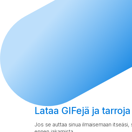
Lataa
GIFejä ja tarroja
Jos se auttaa sinua ilmaisemaan itseäsi, s
ennen jakamista.