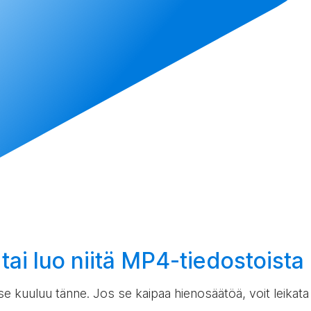
 tai
luo
niitä MP4-tiedostoista
e kuuluu tänne. Jos se kaipaa hienosäätöä, voit leikata j