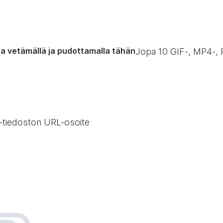
a vetämällä ja pudottamalla tähän
Jopa
10
GIF‑, MP4‑, 
-tiedoston URL-osoite