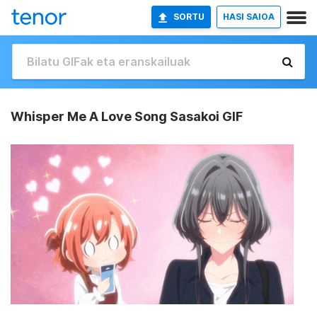
SORTU
HASI SAIOA
Whisper Me A Love Song Sasakoi GIF