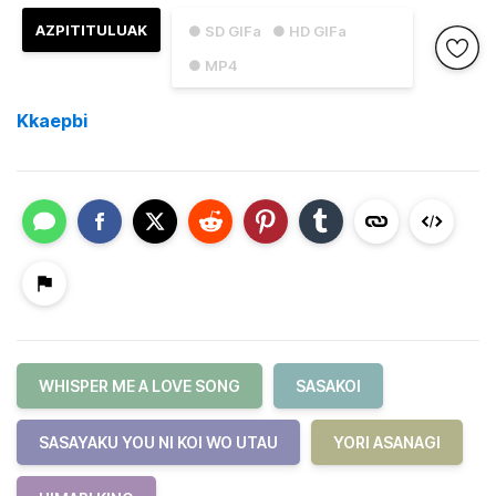
AZPITITULUAK
● SD GIFa
● HD GIFa
● MP4
Kkaepbi
WHISPER ME A LOVE SONG
SASAKOI
SASAYAKU YOU NI KOI WO UTAU
YORI ASANAGI