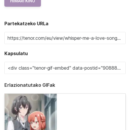
HIMARI KINO
Partekatzeko URLa
Kapsulatu
Erlazionatutako GIFak