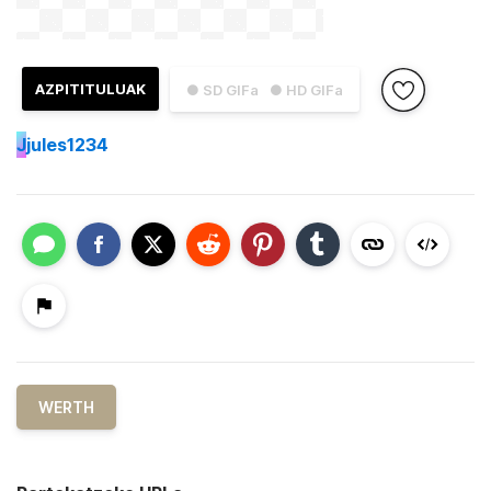
AZPITITULUAK
● SD GIFa
● HD GIFa
J
jules1234
WERTH