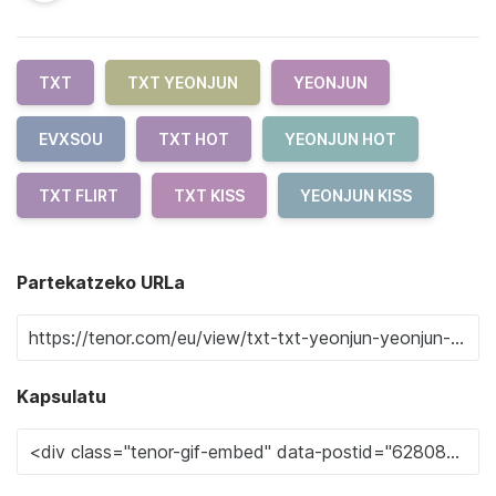
TXT
TXT YEONJUN
YEONJUN
EVXSOU
TXT HOT
YEONJUN HOT
TXT FLIRT
TXT KISS
YEONJUN KISS
Partekatzeko URLa
Kapsulatu