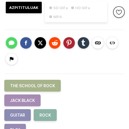
AZPITITULUAK
● SD GIFa
● HD GIFa
● MP4
THE SCHOOL OF ROCK
JACK BLACK
GUITAR
ROCK