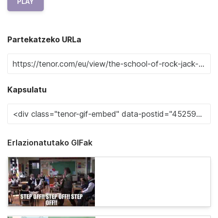
PLAY
Partekatzeko URLa
Kapsulatu
Erlazionatutako GIFak