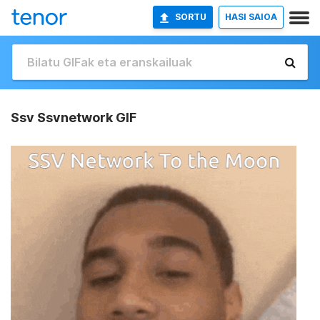
SORTU
HASI SAIOA
Ssv Ssvnetwork GIF