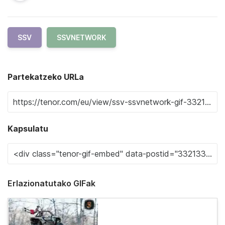
SSV
SSVNETWORK
Partekatzeko URLa
Kapsulatu
Erlazionatutako GIFak