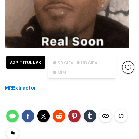
AZPITITULUAK
● SD GIFa
● HD GIFa
● MP4
MRExtractor