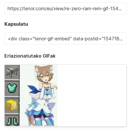
Kapsulatu
Erlazionatutako GIFak