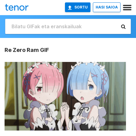
SORTU
HASI SAIOA
Re Zero Ram GIF