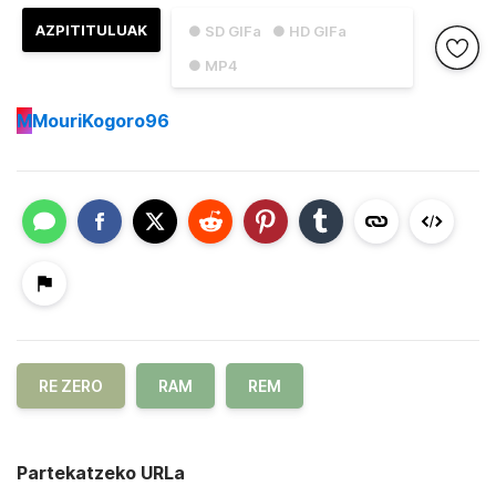
AZPITITULUAK
● SD GIFa
● HD GIFa
● MP4
M
MouriKogoro96
RE ZERO
RAM
REM
Partekatzeko URLa