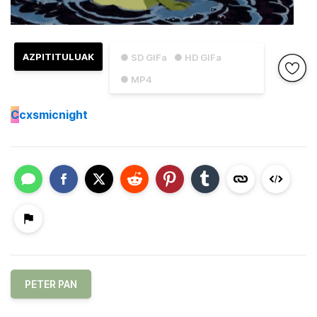
AZPITITULUAK
● SD GIFa
● HD GIFa
● MP4
C
cxsmicnight
PETER PAN