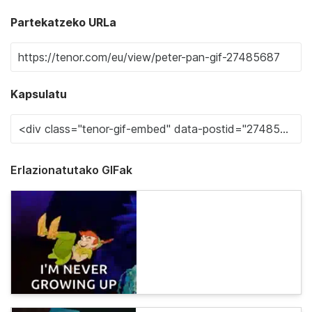
Partekatzeko URLa
Kapsulatu
Erlazionatutako GIFak