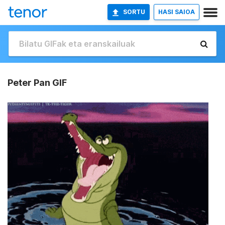
SORTU
HASI SAIOA
Peter Pan GIF